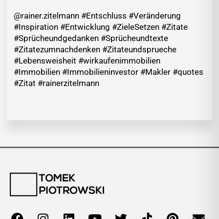
@rainer.zitelmann #Entschluss #Veränderung
#Inspiration #Entwicklung #ZieleSetzen #Zitate
#Sprücheundgedanken #Sprücheundtexte
#Zitatezumnachdenken #Zitateundsprueche
#Lebensweisheit #wirkaufenimmobilien
#Immobilien #Immobilieninvestor #Makler #quotes
#Zitat #rainerzitelmann
F
I
L
Y
T
T
P
E