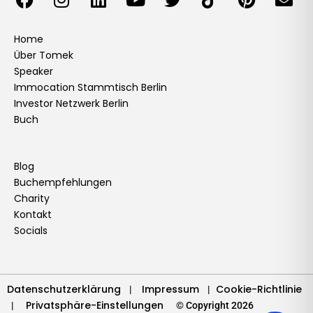
a
n
i
o
w
i
i
n
c
s
n
u
i
k
n
v
e
t
k
t
t
t
t
e
Home
Über Tomek
b
a
e
u
t
o
e
l
Speaker
o
g
d
b
e
k
r
o
Immocation Stammtisch Berlin
o
r
i
e
r
e
p
Investor Netzwerk Berlin
k
a
n
s
e
Buch
m
t
Blog
Buchempfehlungen
Charity
Kontakt
Socials
Datenschutzerklärung
Impressum
Cookie-Richtlinie
|
|
Privatsphäre-Einstellungen
|
© Copyright 2026