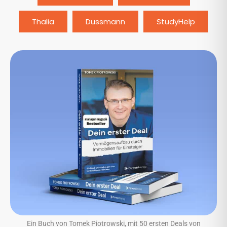
Thalia
Dussmann
StudyHelp
Ein Buch von Tomek Piotrowski, mit 50 ersten Deals von