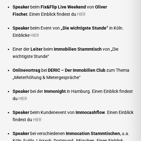
Speaker
beim
Fix&Flip Live Weekend
von
Oliver
HIER
Fischer.
Einen Einblick findest du
Speaker
beim Event von
„Die wichtigste Stunde“
in Köln.
HIER
Einblicke
Einer der
Leiter
beim
Immobilien Stammtisch
von „Die
wichtigste Stunde“
Onlinevortrag
bei
DERIC – Der Immobilien Club
zum Thema
„Mieterhöhung & Mietergespräche“
Speaker
bei der
Immonight
in Hamburg.
Einen Einblick findest
HIER
du
Speaker
beim Kundenevent von
Immocashflow
.
Einen Einblick
HIER
findest du
Speaker
bei verschiedenen
Immocation
Stammtischen,
u.a.
Köln, Fulda, Lörrach, Dortmund, München.
Einen Einblick