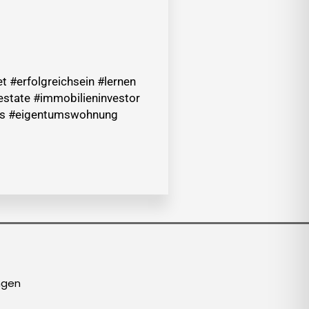
 #erfolgreichsein #lernen
estate #immobilieninvestor
aus #eigentumswohnung
ngen