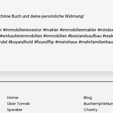
 schöne Buch und deine persönliche Widmung!
er #immobilieninvestor #makler #immobilienmakler #mindset
 #wirkaufenimmobilien #immobilien #bestandsaufbau #real
ndel #buyandhold #fixundflip #mietshaus #mehrfamilienh
Home
Blog
Über Tomek
Buchempfehlu
Speaker
Charity