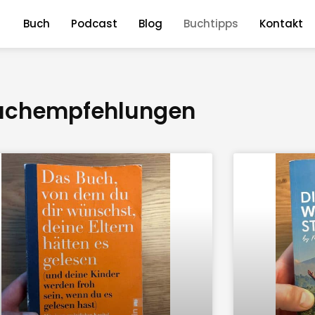
Buch
Podcast
Blog
Buchtipps
Kontakt
uchempfehlungen
S
S
e
e
i
i
t
t
e
e