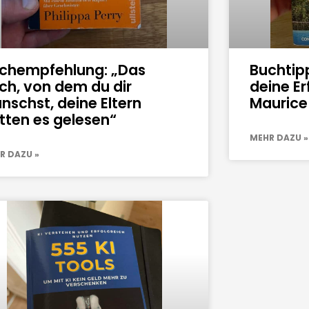
chempfehlung: „Das
Buchtip
ch, von dem du dir
deine Er
nschst, deine Eltern
Maurice
tten es gelesen“
MEHR DAZU »
R DAZU »