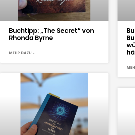
Buchtipp: „The Secret“ von
Bu
Rhonda Byrne
Bu
wü
hä
MEHR DAZU »
MEH