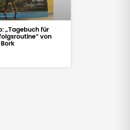
p: „Tagebuch für
folgsroutine“ von
 Bork