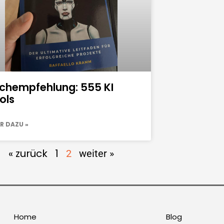
chempfehlung: 555 KI
ols
R DAZU »
« zurück
1
2
weiter »
Home
Blog