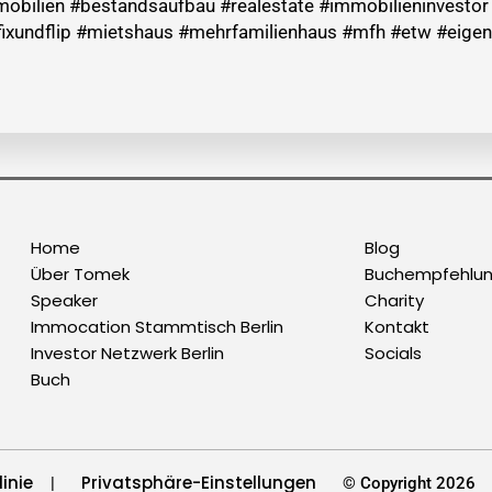
mobilien #bestandsaufbau #realestate #immobilieninvesto
fixundflip #mietshaus #mehrfamilienhaus #mfh #etw #eig
Home
Blog
Über Tomek
Buchempfehlu
Speaker
Charity
Immocation Stammtisch Berlin
Kontakt
Investor Netzwerk Berlin
Socials
Buch
inie
Privatsphäre-Einstellungen
|
© Copyright 2026