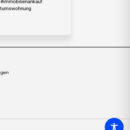
r #immobilienankauf
entumswohnung
ngen