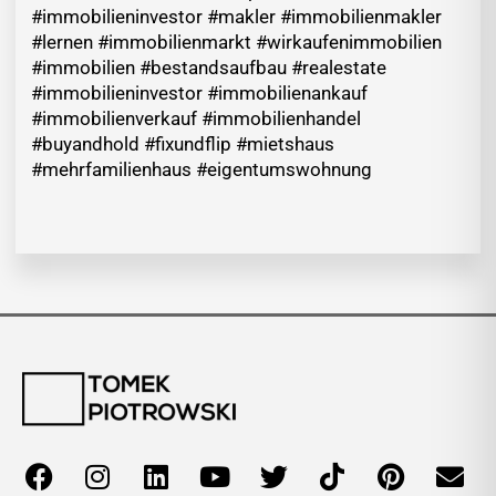
#immobilieninvestor #makler #immobilienmakler
#lernen #immobilienmarkt #wirkaufenimmobilien
#immobilien #bestandsaufbau #realestate
#immobilieninvestor #immobilienankauf
#immobilienverkauf #immobilienhandel
#buyandhold #fixundflip #mietshaus
#mehrfamilienhaus #eigentumswohnung
F
I
L
Y
T
T
P
E
a
n
i
o
w
i
i
n