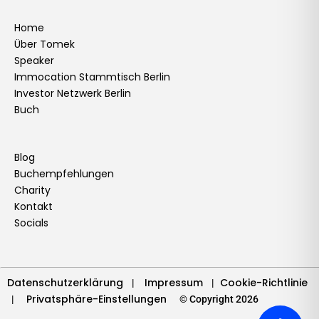
c
s
n
u
i
k
n
v
e
t
k
t
t
t
t
e
Home
Über Tomek
b
a
e
u
t
o
e
l
Speaker
o
g
d
b
e
k
r
o
Immocation Stammtisch Berlin
o
r
i
e
r
e
p
Investor Netzwerk Berlin
k
a
n
s
e
Buch
m
t
Blog
Buchempfehlungen
Charity
Kontakt
Socials
Datenschutzerklärung
Impressum
Cookie-Richtlinie
|
|
Privatsphäre-Einstellungen
|
© Copyright 2026