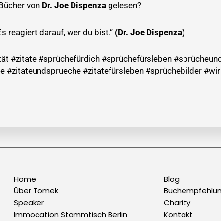
 Bücher von
Dr. Joe Dispenza
gelesen?
Es reagiert darauf, wer du bist.“
(Dr. Joe Dispenza)
vität #zitate #sprüchefürdich #sprüchefürsleben #sprücheu
 #zitateundsprueche #zitatefürsleben #sprüchebilder #wi
Home
Blog
Über Tomek
Buchempfehlu
Speaker
Charity
Immocation Stammtisch Berlin
Kontakt