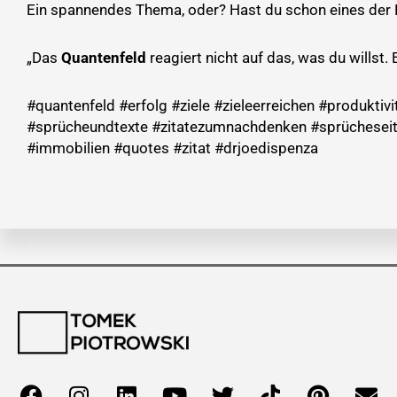
Ein spannendes Thema, oder? Hast du schon eines der
„Das
Quantenfeld
reagiert nicht auf das, was du willst. 
#quantenfeld #erfolg #ziele #zieleerreichen #produkti
#sprücheundtexte #zitatezumnachdenken #sprücheseite
#immobilien #quotes #zitat #drjoedispenza
F
I
L
Y
T
T
P
E