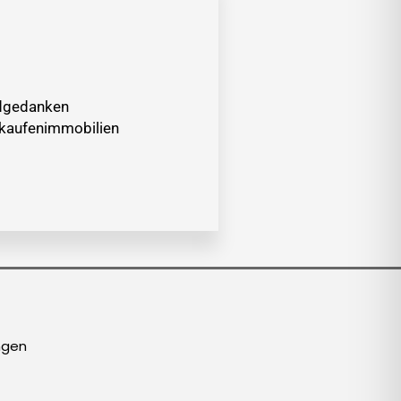
ndgedanken
rkaufenimmobilien
ngen