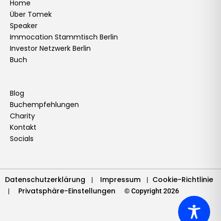
e
t
k
t
t
t
t
e
Home
Über Tomek
b
a
e
u
t
o
e
l
Speaker
o
g
d
b
e
k
r
o
Immocation Stammtisch Berlin
o
r
i
e
r
e
p
Investor Netzwerk Berlin
k
a
n
s
e
Buch
m
t
Blog
Buchempfehlungen
Charity
Kontakt
Socials
Datenschutzerklärung
Impressum
Cookie-Richtlinie
|
|
Privatsphäre-Einstellungen
|
© Copyright 2026