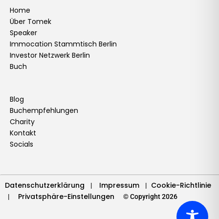
c
s
n
u
i
k
n
v
e
t
k
t
t
t
t
e
Home
Über Tomek
b
a
e
u
t
o
e
l
Speaker
o
g
d
b
e
k
r
o
Immocation Stammtisch Berlin
o
r
i
e
r
e
p
Investor Netzwerk Berlin
k
a
n
s
e
Buch
m
t
Blog
Buchempfehlungen
Charity
Kontakt
Socials
Datenschutzerklärung
Impressum
Cookie-Richtlinie
|
|
Privatsphäre-Einstellungen
|
© Copyright 2026