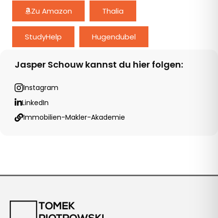
Zu Amazon
Thalia
StudyHelp
Hugendubel
Jasper Schouw kannst du hier folgen:
Instagram
LinkedIn
Website
Instagram
LinkedIn
Immobilien-Makler-Akademie