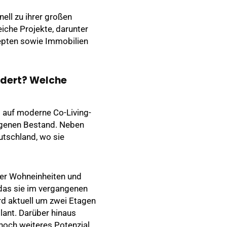
ell zu ihrer großen
eiche Projekte, darunter
pten sowie Immobilien
ndert? Welche
 auf moderne Co-Living-
eigenen Bestand. Neben
utschland, wo sie
vier Wohneinheiten und
 das sie im vergangenen
rd aktuell um zwei Etagen
lant. Darüber hinaus
noch weiteres Potenzial