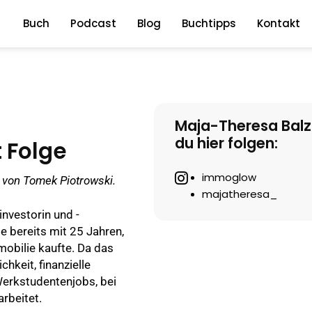
Buch
Podcast
Blog
Buchtipps
Kontakt
Maja-Theresa Balz
du hier folgen:
 Folge
Instagram
immoglow
“ von Tomek Piotrowski.
majatheresa_
investorin und -
ie bereits mit 25 Jahren,
mobilie kaufte. Da das
hkeit, finanzielle
Werkstudentenjobs, bei
rbeitet.