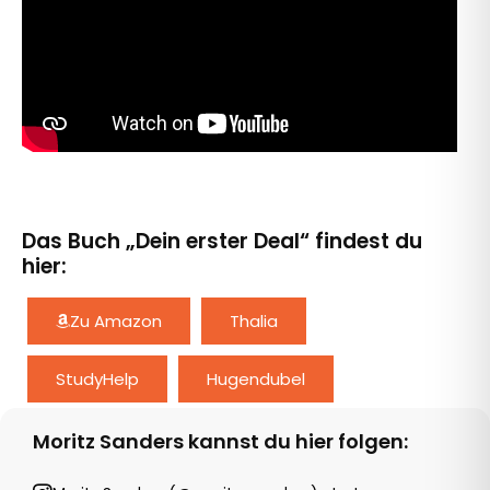
Das Buch „Dein erster Deal“ findest du
hier:
Zu Amazon
Thalia
StudyHelp
Hugendubel
Moritz Sanders kannst du hier folgen:
Instagram
LinkedIn