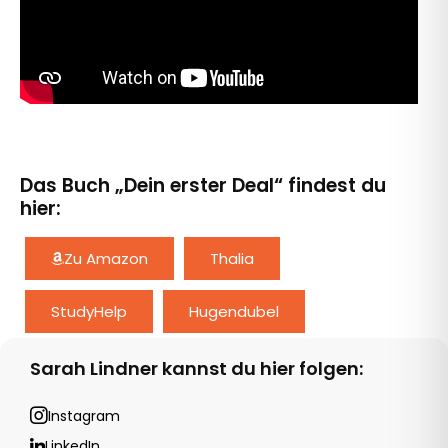
Das Buch „Dein erster Deal“ findest du
hier:
Zu Amazon
Thalia
StudyHelp
Hugendubel
Sarah Lindner kannst du hier folgen:
Instagram
LinkedIn
YouTube
Website
Instagram
LinkedIn