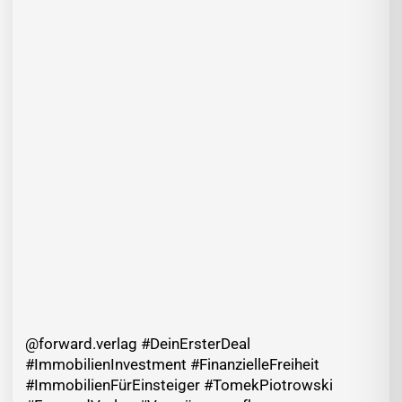
@forward.verlag #DeinErsterDeal
#ImmobilienInvestment #FinanzielleFreiheit
#ImmobilienFürEinsteiger #TomekPiotrowski