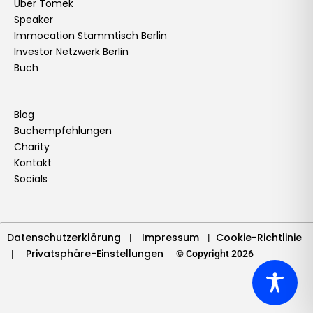
Über Tomek
b
a
e
u
t
o
e
l
Speaker
o
g
d
b
e
k
r
o
Immocation Stammtisch Berlin
o
r
i
e
r
e
p
Investor Netzwerk Berlin
k
a
n
s
e
Buch
m
t
Blog
Buchempfehlungen
Charity
Kontakt
Socials
Datenschutzerklärung
Impressum
Cookie-Richtlinie
|
|
Privatsphäre-Einstellungen
|
© Copyright 2026