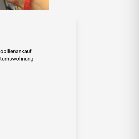
obilienankauf
entumswohnung