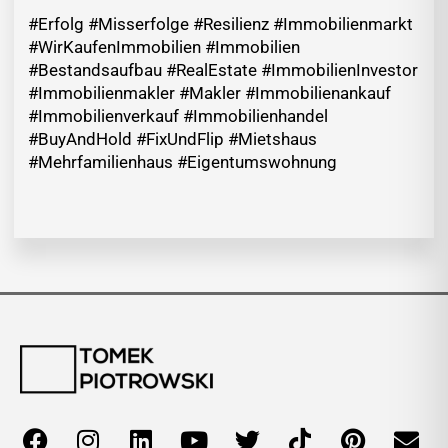
#Erfolg #Misserfolge #Resilienz #Immobilienmarkt
#WirKaufenImmobilien #Immobilien
#Bestandsaufbau #RealEstate #ImmobilienInvestor
#Immobilienmakler #Makler #Immobilienankauf
#Immobilienverkauf #Immobilienhandel
#BuyAndHold #FixUndFlip #Mietshaus
#Mehrfamilienhaus #Eigentumswohnung
F
I
L
Y
T
T
P
E