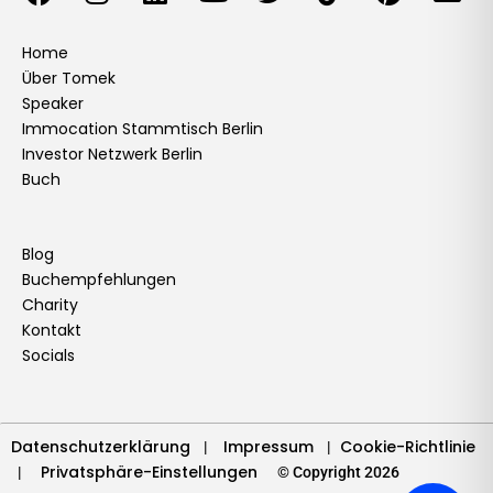
a
n
i
o
w
i
i
n
c
s
n
u
i
k
n
v
e
t
k
t
t
t
t
e
Home
Über Tomek
b
a
e
u
t
o
e
l
Speaker
o
g
d
b
e
k
r
o
Immocation Stammtisch Berlin
o
r
i
e
r
e
p
Investor Netzwerk Berlin
k
a
n
s
e
Buch
m
t
Blog
Buchempfehlungen
Charity
Kontakt
Socials
Datenschutzerklärung
Impressum
Cookie-Richtlinie
|
|
Privatsphäre-Einstellungen
|
© Copyright 2026