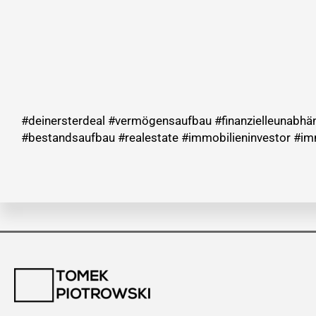
#deinersterdeal #vermögensaufbau #finanzielleunabhä
#bestandsaufbau #realestate #immobilieninvestor #im