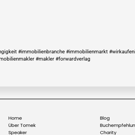
ngigkeit #immobilienbranche #immobilienmarkt #wirkaufe
mobilienmakler #makler #forwardverlag
Home
Blog
Über Tomek
Buchempfehlu
Speaker
Charity