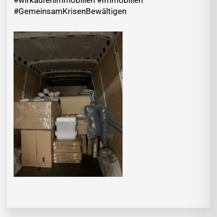
#wirkaufenimmobilien #Immobilien
#GemeinsamKrisenBewältigen