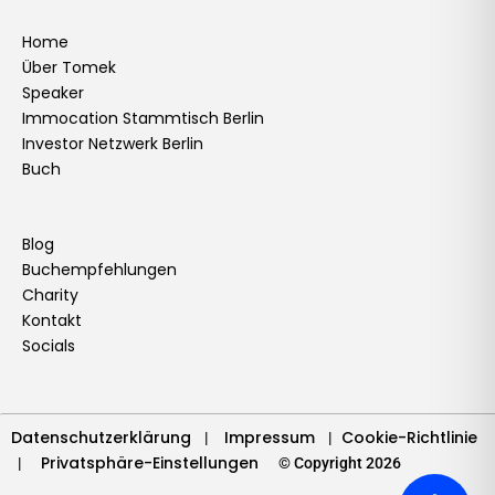
c
s
n
u
i
k
n
v
e
t
k
t
t
t
t
e
Home
Über Tomek
b
a
e
u
t
o
e
l
Speaker
o
g
d
b
e
k
r
o
Immocation Stammtisch Berlin
o
r
i
e
r
e
p
Investor Netzwerk Berlin
k
a
n
s
e
Buch
m
t
Blog
Buchempfehlungen
Charity
Kontakt
Socials
Datenschutzerklärung
Impressum
Cookie-Richtlinie
|
|
Privatsphäre-Einstellungen
|
© Copyright 2026