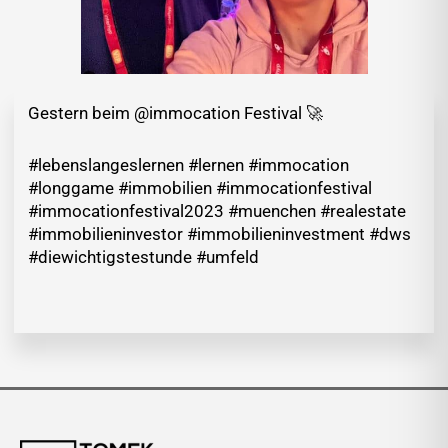
Gestern beim @immocation Festival 🚀
#lebenslangeslernen #lernen #immocation
#longgame #immobilien #immocationfestival
#immocationfestival2023 #muenchen #realestate
#immobilieninvestor #immobilieninvestment #dws
#diewichtigstestunde #umfeld