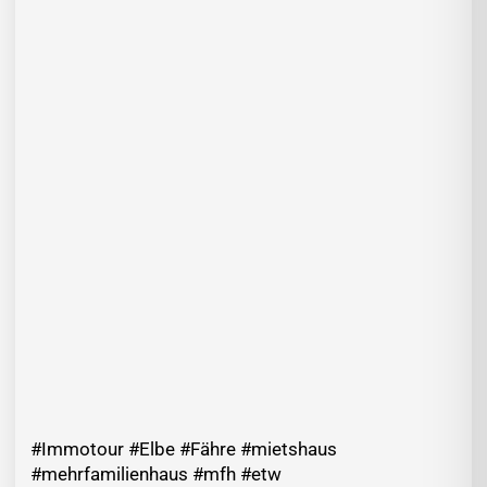
#Immotour #Elbe #Fähre #mietshaus
#mehrfamilienhaus #mfh #etw