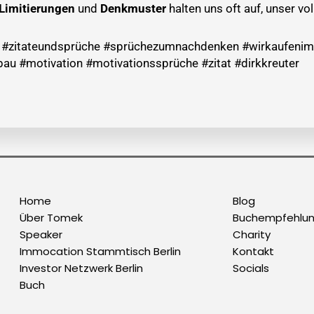
Limitierungen
und
Denkmuster
halten uns oft auf, unser vo
al #zitateundsprüche #sprüchezumnachdenken #wirkaufenim
au #motivation #motivationssprüche #zitat #dirkkreuter
Home
Blog
Über Tomek
Buchempfehlu
Speaker
Charity
Immocation Stammtisch Berlin
Kontakt
Investor Netzwerk Berlin
Socials
Buch