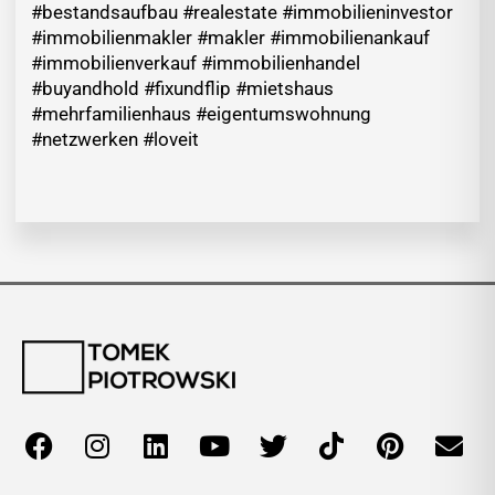
#bestandsaufbau #realestate #immobilieninvestor
#immobilienmakler #makler #immobilienankauf
#immobilienverkauf #immobilienhandel
#buyandhold #fixundflip #mietshaus
#mehrfamilienhaus #eigentumswohnung
#netzwerken #loveit
F
I
L
Y
T
T
P
E
a
n
i
o
w
i
i
n
c
s
n
u
i
k
n
v