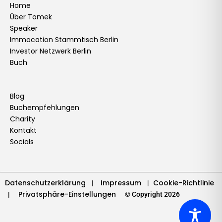
e
t
k
t
t
t
t
e
Home
Über Tomek
b
a
e
u
t
o
e
l
Speaker
o
g
d
b
e
k
r
o
Immocation Stammtisch Berlin
o
r
i
e
r
e
p
Investor Netzwerk Berlin
k
a
n
s
e
Buch
m
t
Blog
Buchempfehlungen
Charity
Kontakt
Socials
Datenschutzerklärung
Impressum
Cookie-Richtlinie
|
|
Privatsphäre-Einstellungen
|
© Copyright 2026