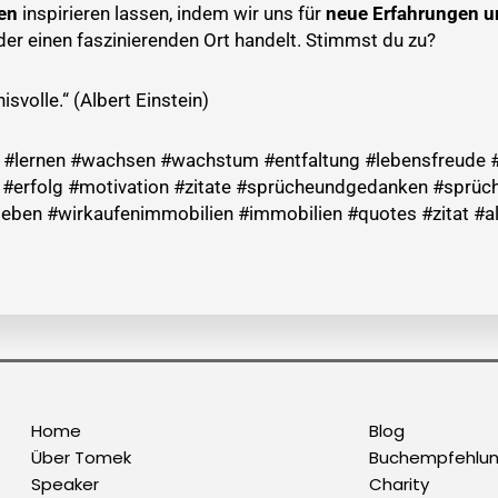
en
inspirieren lassen, indem wir uns für
neue Erfahrungen u
der einen faszinierenden Ort handelt. Stimmst du zu?
svolle.“ (Albert Einstein)
ch #lernen #wachsen #wachstum #entfaltung #lebensfreude #
e #erfolg #motivation #zitate #sprücheundgedanken #sprüc
eben #wirkaufenimmobilien #immobilien #quotes #zitat #al
Home
Blog
Über Tomek
Buchempfehlu
Speaker
Charity