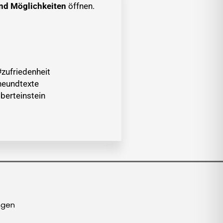
nd Möglichkeiten
öffnen.
zufriedenheit
heundtexte
berteinstein
ngen