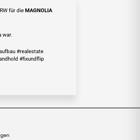
NRW für die
MAGNOLIA
 war.
ufbau #realestate
ndhold #fixundflip
ngen