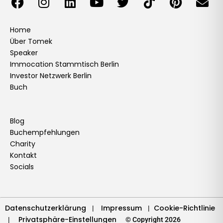
a
n
i
o
w
i
i
n
c
s
n
u
i
k
n
v
e
t
k
t
t
t
t
e
Home
Über Tomek
b
a
e
u
t
o
e
l
Speaker
o
g
d
b
e
k
r
o
Immocation Stammtisch Berlin
o
r
i
e
r
e
p
Investor Netzwerk Berlin
k
a
n
s
e
Buch
m
t
Blog
Buchempfehlungen
Charity
Kontakt
Socials
Datenschutzerklärung
Impressum
Cookie-Richtlinie
|
|
Privatsphäre-Einstellungen
|
© Copyright 2026