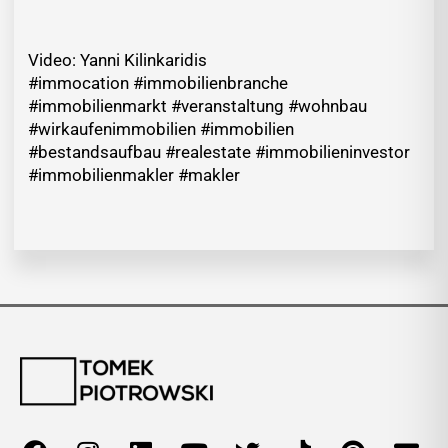
Video: Yanni Kilinkaridis
#immocation #immobilienbranche
#immobilienmarkt #veranstaltung #wohnbau
#wirkaufenimmobilien #immobilien
#bestandsaufbau #realestate #immobilieninvestor
#immobilienmakler #makler
F
I
L
Y
T
T
P
E