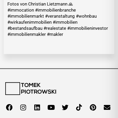
Fotos von Christian Lietzmann 🙏
#immocation #immobilienbranche
#immobilienmarkt #veranstaltung #wohnbau
#wirkaufenimmobilien #immobilien
#bestandsaufbau #realestate #immobilieninvestor
#immobilienmakler #makler
F
I
L
Y
T
T
P
E
a
n
i
o
w
i
i
n
c
s
n
u
i
k
n
v