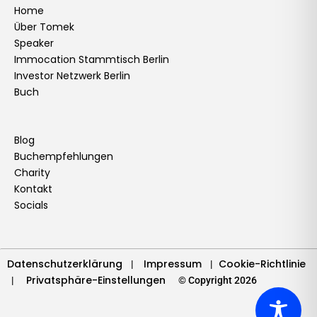
e
t
k
t
t
t
t
e
Home
Über Tomek
b
a
e
u
t
o
e
l
Speaker
o
g
d
b
e
k
r
o
Immocation Stammtisch Berlin
o
r
i
e
r
e
p
Investor Netzwerk Berlin
k
a
n
s
e
Buch
m
t
Blog
Buchempfehlungen
Charity
Kontakt
Socials
Datenschutzerklärung
Impressum
Cookie-Richtlinie
|
|
Privatsphäre-Einstellungen
|
© Copyright 2026