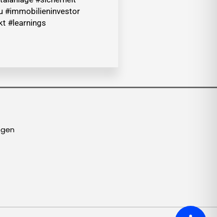
 #immobilieninvestor
t #learnings
ngen