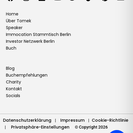
a
n
i
o
w
i
i
n
c
s
n
u
i
k
n
v
e
t
k
t
t
t
t
e
Home
Über Tomek
b
a
e
u
t
o
e
l
Speaker
o
g
d
b
e
k
r
o
Immocation Stammtisch Berlin
o
r
i
e
r
e
p
Investor Netzwerk Berlin
k
a
n
s
e
Buch
m
t
Blog
Buchempfehlungen
Charity
Kontakt
Socials
Datenschutzerklärung
Impressum
Cookie-Richtlinie
|
|
Privatsphäre-Einstellungen
|
© Copyright 2026