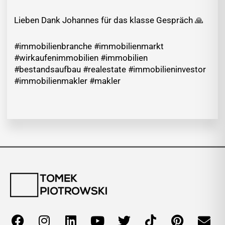
Lieben Dank Johannes für das klasse Gespräch 🙏
#immobilienbranche #immobilienmarkt
#wirkaufenimmobilien #immobilien
#bestandsaufbau #realestate #immobilieninvestor
#immobilienmakler #makler
F
I
L
Y
T
T
P
E