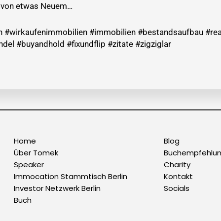
g von etwas Neuem…
n #wirkaufenimmobilien #immobilien #bestandsaufbau #rea
l #buyandhold #fixundflip #zitate #zigziglar
Home
Blog
Über Tomek
Buchempfehlu
Speaker
Charity
Immocation Stammtisch Berlin
Kontakt
Investor Netzwerk Berlin
Socials
Buch