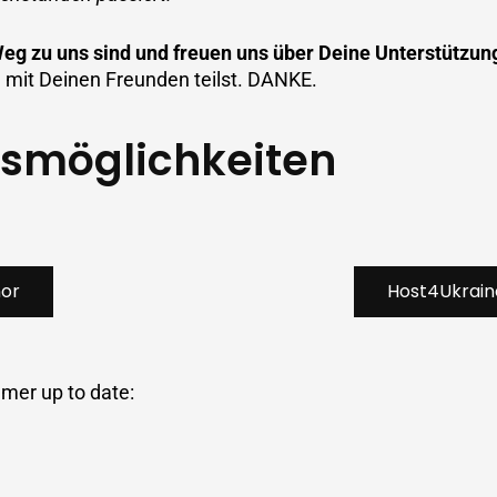
 Weg zu uns sind und freuen uns über Deine Unterstützun
mit Deinen Freunden teilst. DANKE.
gsmöglichkeiten
nor
Host4Ukrain
mmer up to date: