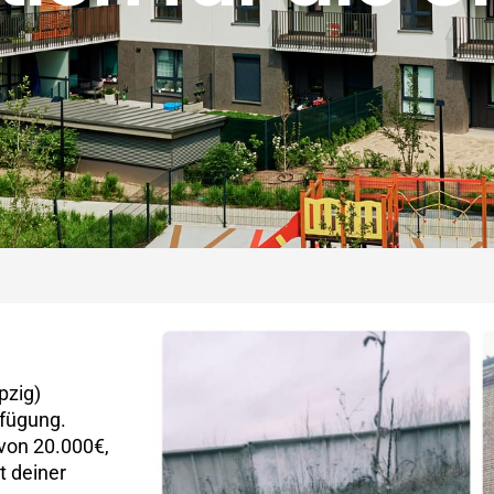
pzig)
fügung.
von 20.000€,
t deiner