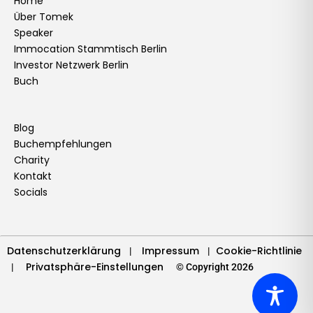
e
t
k
t
t
t
t
e
Home
Über Tomek
b
a
e
u
t
o
e
l
Speaker
o
g
d
b
e
k
r
o
Immocation Stammtisch Berlin
o
r
i
e
r
e
p
Investor Netzwerk Berlin
k
a
n
s
e
Buch
m
t
Blog
Buchempfehlungen
Charity
Kontakt
Socials
Datenschutzerklärung
Impressum
Cookie-Richtlinie
|
|
Privatsphäre-Einstellungen
|
© Copyright 2026