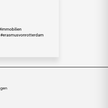
#immobilien
at #erasmusvonrotterdam
ngen