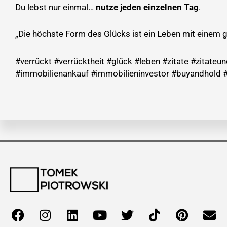
Du lebst nur einmal…
nutze jeden einzelnen Tag
.
„Die höchste Form des Glücks ist ein Leben mit einem 
#verrückt #verrücktheit #glück #leben #zitate #zita
#immobilienankauf #immobilieninvestor #buyandhold #
F
I
L
Y
T
T
P
E
a
n
i
o
w
i
i
n