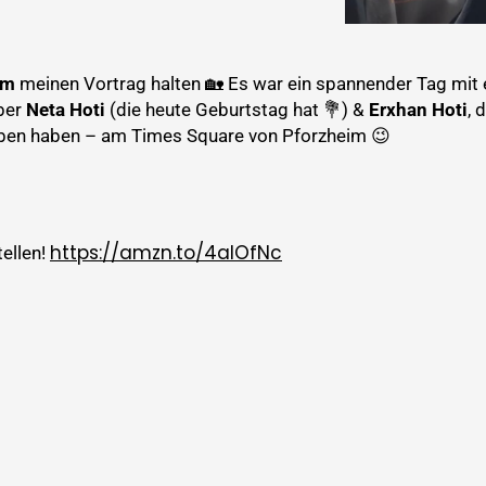
im
meinen Vortrag halten 🏡 Es war ein spannender Tag mit 
eber
Neta Hoti
(die heute Geburtstag hat 💐) &
Erxhan Hoti
, 
orben haben – am Times Square von Pforzheim 😉
https://amzn.to/4alOfNc
ellen!