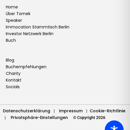
c
s
n
u
i
k
n
v
e
t
k
t
t
t
t
e
Home
Über Tomek
b
a
e
u
t
o
e
l
Speaker
o
g
d
b
e
k
r
o
Immocation Stammtisch Berlin
o
r
i
e
r
e
p
Investor Netzwerk Berlin
k
a
n
s
e
Buch
m
t
Blog
Buchempfehlungen
Charity
Kontakt
Socials
Datenschutzerklärung
Impressum
Cookie-Richtlinie
|
|
Privatsphäre-Einstellungen
|
© Copyright 2026