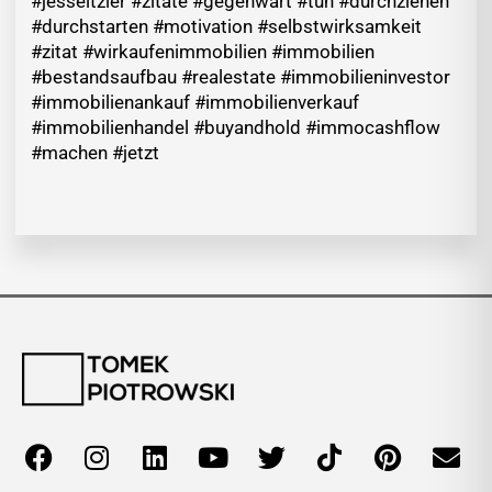
#jesseitzler #zitate #gegenwart #tun #durchziehen
#durchstarten #motivation #selbstwirksamkeit
#zitat #wirkaufenimmobilien #immobilien
#bestandsaufbau #realestate #immobilieninvestor
#immobilienankauf #immobilienverkauf
#immobilienhandel #buyandhold #immocashflow
#machen #jetzt
F
I
L
Y
T
T
P
E
a
n
i
o
w
i
i
n