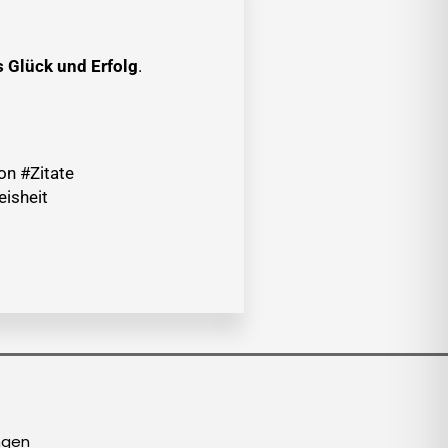
s Glück und Erfolg
.
on #Zitate
isheit
ngen