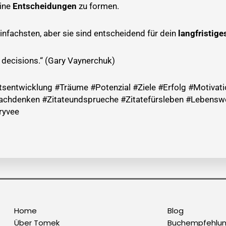
eine
Entscheidungen
zu formen.
infachsten, aber sie sind entscheidend für dein
langfristige
t decisions.“ (Gary Vaynerchuk)
entwicklung #Träume #Potenzial #Ziele #Erfolg #Motivati
chdenken #Zitateundsprueche #Zitatefürsleben #Lebenswe
ryvee
Home
Blog
Über Tomek
Buchempfehlu