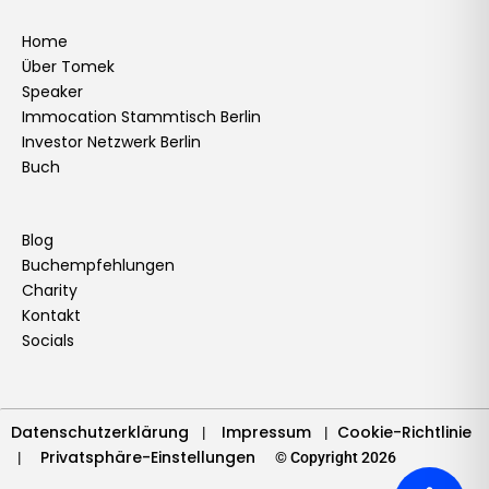
c
s
n
u
i
k
n
v
e
t
k
t
t
t
t
e
Home
Über Tomek
b
a
e
u
t
o
e
l
Speaker
o
g
d
b
e
k
r
o
Immocation Stammtisch Berlin
o
r
i
e
r
e
p
Investor Netzwerk Berlin
k
a
n
s
e
Buch
m
t
Blog
Buchempfehlungen
Charity
Kontakt
Socials
Datenschutzerklärung
Impressum
Cookie-Richtlinie
|
|
Privatsphäre-Einstellungen
|
© Copyright 2026