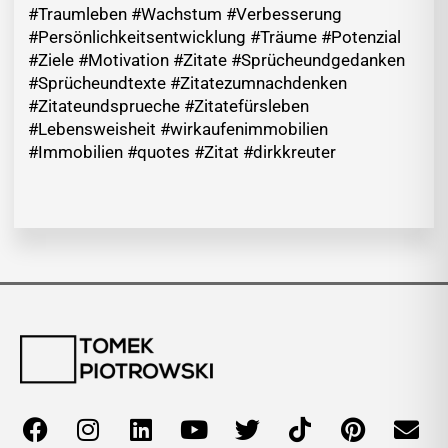
#Traumleben #Wachstum #Verbesserung
#Persönlichkeitsentwicklung #Träume #Potenzial
#Ziele #Motivation #Zitate #Sprücheundgedanken
#Sprücheundtexte #Zitatezumnachdenken
#Zitateundsprueche #Zitatefürsleben
#Lebensweisheit #wirkaufenimmobilien
#Immobilien #quotes #Zitat #dirkkreuter
F
I
L
Y
T
T
P
E
a
n
i
o
w
i
i
n