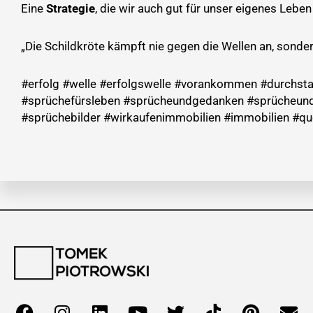
Eine
Strategie
, die wir auch gut für unser eigenes Leb
„Die Schildkröte kämpft nie gegen die Wellen an, sonde
#erfolg #welle #erfolgswelle #vorankommen #durchstart
#sprüchefürsleben #sprücheundgedanken #sprücheundt
#sprüchebilder #wirkaufenimmobilien #immobilien #q
F
I
L
Y
T
T
P
E