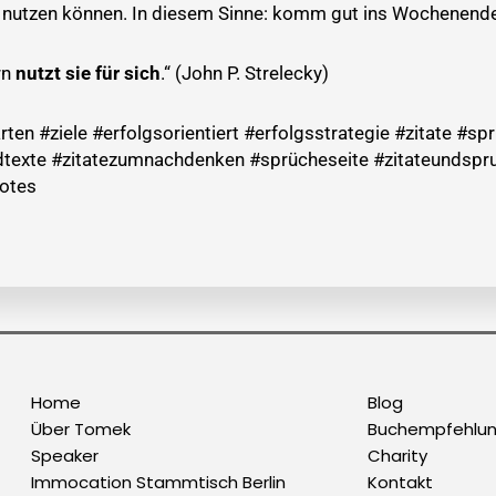
en nutzen können. In diesem Sinne: komm gut ins Wochenend
rn
nutzt sie für sich
.“ (John P. Strelecky)
en #ziele #erfolgsorientiert #erfolgsstrategie #zitate #sp
exte #zitatezumnachdenken #sprücheseite #zitateundspru
uotes
Home
Blog
Über Tomek
Buchempfehlu
Speaker
Charity
Immocation Stammtisch Berlin
Kontakt