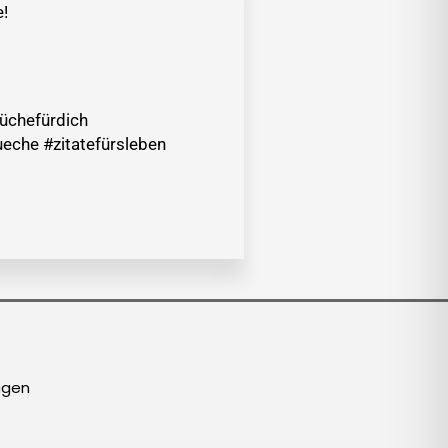
e!
rüchefürdich
eche #zitatefürsleben
ngen