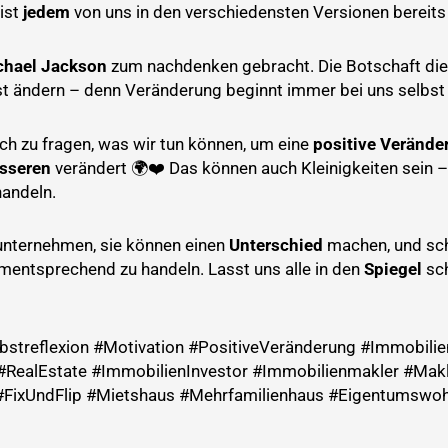
 ist
jedem
von uns in den verschiedensten Versionen bereit
chael Jackson
zum nachdenken gebracht. Die Botschaft diese
st ändern – denn Veränderung beginnt immer bei uns selbst
sich zu fragen, was wir tun können, um eine
positive Verände
sseren
verändert 🌍❤️ Das können auch Kleinigkeiten sein –
andeln.
r unternehmen, sie können einen
Unterschied
machen, und sch
dementsprechend zu handeln. Lasst uns alle in den
Spiegel
sc
streflexion #Motivation #PositiveVeränderung #Immobili
RealEstate #ImmobilienInvestor #Immobilienmakler #Mak
#FixUndFlip #Mietshaus #Mehrfamilienhaus #Eigentumswo