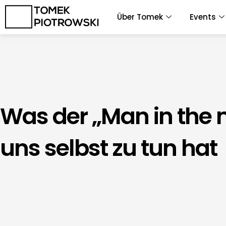
Zum
Über Tomek
Events
Inhalt
springen
Was der „Man in the m
uns selbst zu tun hat