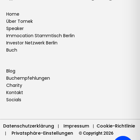
a
n
i
o
w
i
i
n
c
s
n
u
i
k
n
v
e
t
k
t
t
t
t
e
Home
Über Tomek
b
a
e
u
t
o
e
l
Speaker
o
g
d
b
e
k
r
o
Immocation Stammtisch Berlin
o
r
i
e
r
e
p
Investor Netzwerk Berlin
k
a
n
s
e
Buch
m
t
Blog
Buchempfehlungen
Charity
Kontakt
Socials
Datenschutzerklärung
Impressum
Cookie-Richtlinie
|
|
Privatsphäre-Einstellungen
|
© Copyright 2026