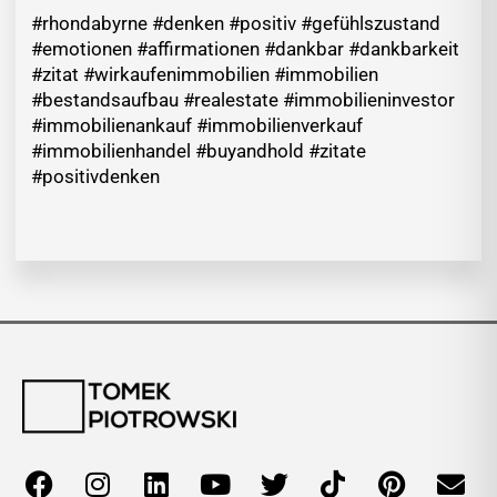
#rhondabyrne #denken #positiv #gefühlszustand
#emotionen #affirmationen #dankbar #dankbarkeit
#zitat #wirkaufenimmobilien #immobilien
#bestandsaufbau #realestate #immobilieninvestor
#immobilienankauf #immobilienverkauf
#immobilienhandel #buyandhold #zitate
#positivdenken
F
I
L
Y
T
T
P
E